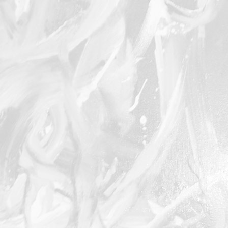
Serpent
Poisson
Danseur sur rocher