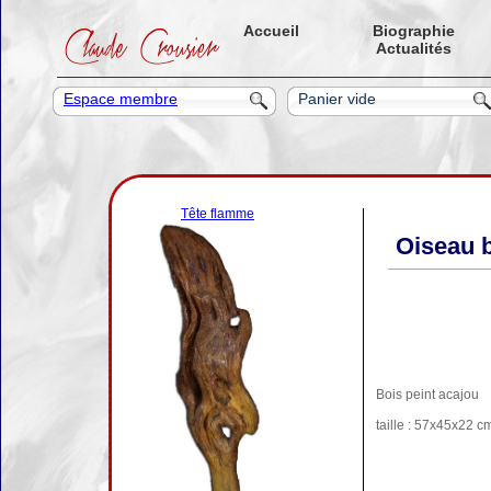
Accueil
Biographie
Actualités
Espace membre
Panier vide
Compte
Aucun article
Mot de passe
Total TTC
0.00€
S'inscrire
Finaliser la commande
Mot de passe perdu ?
Tête flamme
Oiseau 
Bois peint acajou
taille : 57x45x22 c